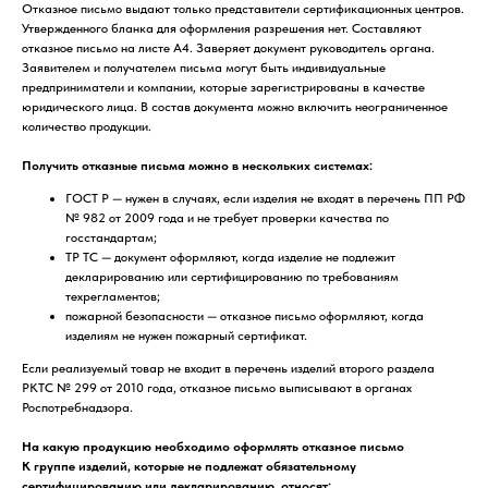
Отказное письмо выдают только представители сертификационных центров.
Утвержденного бланка для оформления разрешения нет. Составляют
отказное письмо на листе А4. Заверяет документ руководитель органа.
Заявителем и получателем письма могут быть индивидуальные
предприниматели и компании, которые зарегистрированы в качестве
юридического лица. В состав документа можно включить неограниченное
количество продукции.
Получить отказные письма можно в нескольких системах:
ГОСТ Р — нужен в случаях, если изделия не входят в перечень ПП РФ
№ 982 от 2009 года и не требует проверки качества по
госстандартам;
ТР ТС — документ оформляют, когда изделие не подлежит
декларированию или сертифицированию по требованиям
техрегламентов;
пожарной безопасности — отказное письмо оформляют, когда
изделиям не нужен пожарный сертификат.
Если реализуемый товар не входит в перечень изделий второго раздела
РКТС № 299 от 2010 года, отказное письмо выписывают в органах
Роспотребнадзора.
На какую продукцию необходимо оформлять отказное письмо
К группе изделий, которые не подлежат обязательному
сертифицированию или декларированию, относят: