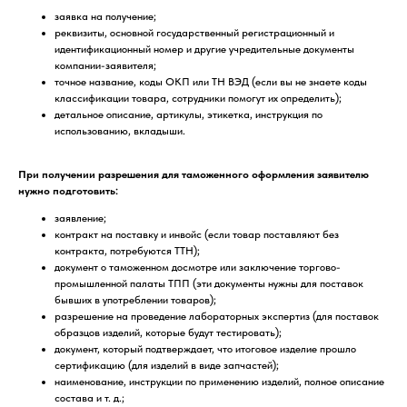
заявка на получение;
реквизиты, основной государственный регистрационный и
идентификационный номер и другие учредительные документы
компании-заявителя;
точное название, коды ОКП или ТН ВЭД (если вы не знаете коды
классификации товара, сотрудники помогут их определить);
детальное описание, артикулы, этикетка, инструкция по
использованию, вкладыши.
При получении разрешения для таможенного оформления заявителю
нужно подготовить:
заявление;
контракт на поставку и инвойс (если товар поставляют без
контракта, потребуются ТТН);
документ о таможенном досмотре или заключение торгово-
промышленной палаты ТПП (эти документы нужны для поставок
бывших в употреблении товаров);
разрешение на проведение лабораторных экспертиз (для поставок
образцов изделий, которые будут тестировать);
документ, который подтверждает, что итоговое изделие прошло
сертификацию (для изделий в виде запчастей);
наименование, инструкции по применению изделий, полное описание
состава и т. д.;