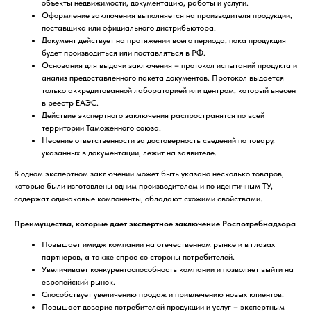
объекты недвижимости, документацию, работы и услуги.
Оформление заключения выполняется на производителя продукции,
поставщика или официального дистрибьютора.
Документ действует на протяжении всего периода, пока продукция
будет производиться или поставляться в РФ.
Основания для выдачи заключения – протокол испытаний продукта и
анализ предоставленного пакета документов. Протокол выдается
только аккредитованной лабораторией или центром, который внесен
в реестр ЕАЭС.
Действие экспертного заключения распространятся по всей
территории Таможенного союза.
Несение ответственности за достоверность сведений по товару,
указанных в документации, лежит на заявителе.
В одном экспертном заключении может быть указано несколько товаров,
которые были изготовлены одним производителем и по идентичным ТУ,
содержат одинаковые компоненты, обладают схожими свойствами.
Преимущества, которые дает экспертное заключение Роспотребнадзора
Повышает имидж компании на отечественном рынке и в глазах
партнеров, а также спрос со стороны потребителей.
Увеличивает конкурентоспособность компании и позволяет выйти на
европейский рынок.
Способствует увеличению продаж и привлечению новых клиентов.
Повышает доверие потребителей продукции и услуг – экспертным