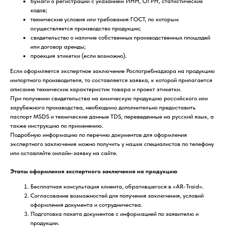
бумаги о регистрации с указанием ИНН, ОГРН, статистических
кодов;
технические условия или требования ГОСТ, по которым
осуществляется производство продукции;
свидетельство о наличие собственных производственных площадей
или договор аренды;
проекция этикетки (если возможно).
Если оформляется экспертное заключение Роспотребнадзора на продукцию
импортного производителя, то составляется заявка, к которой прилагается
описание технических характеристик товара и проект этикетки.
При получении свидетельства на химическую продукцию российского или
зарубежного производства, необходимо дополнительно предоставить
паспорт MSDS и технические данные TDS, переведенные на русский язык, а
также инструкцию по применению.
Подробную информацию по перечню документов для оформления
экспертного заключения можно получить у наших специалистов по телефону
или оставляйте онлайн-заявку на сайте.
Этапы оформления экспертного заключения на продукцию
Бесплатная консультация клиента, обратившегося в «AR-Traid».
Согласование возможностей для получения заключения, условий
оформления документа и сотрудничества.
Подготовка пакета документов с информацией по заявителю и
продукции.