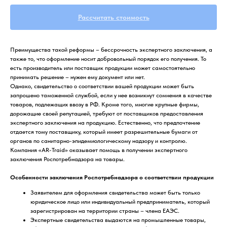
Рассчитать стоимость
Преимущества такой реформы – бессрочность экспертного заключения, а
также то, что оформление носит добровольный порядок его получения. То
есть производитель или поставщик продукции может самостоятельно
принимать решение – нужен ему документ или нет.
Однако, свидетельство о соответствии вашей продукции может быть
запрошено таможенной службой, если у нее возникнут сомнения в качестве
товаров, подлежащих ввозу в РФ. Кроме того, многие крупные фирмы,
дорожащие своей репутацией, требуют от поставщиков предоставления
экспертного заключения на продукцию. Естественно, что предпочтение
отдается тому поставщику, который имеет разрешительные бумаги от
органов по санитарно-эпидемиологическому надзору и контролю.
Компания «AR-Traid» оказывает помощь в получении экспертного
заключения Роспотребнадзора на товары.
Особенности заключения Роспотребнадзора о соответствии продукции
Заявителем для оформления свидетельства может быть только
юридическое лицо или индивидуальный предприниматель, который
зарегистрирован на территории страны – члена ЕАЭС.
Экспертные свидетельства выдаются на промышленные товары,