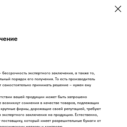
чение
бессрочность экспертного заключения, а также то,
ьный порядок его получения. То есть производитель
т самостоятельно принимать решение – нужен ему
етствии вашей продукции может быть запрошено
е возникнут сомнения в качестве товаров, подлежащих
е крупные фирмы, дорожащие своей репутацией, требуют
 экспертного заключения на продукцию. Естественно,
у поставщику, который имеет разрешительные бумаги от
ологическому надзору и контролю.