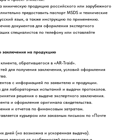
на химическую продукцию российского или зарубежного
лнительно предоставить паспорт MSDS и технические
усский язык, а также инструкцию по применению.
ечню документов для оформления экспертного
аших специалистов по телефону или оставляйте
о заключения на продукцию
клиента, обратившегося в «AR-Traid».
тей для получения заключения, условий оформления
тва.
ентов с информацией по заявителю и продукции.
 для лабораторных испытаний и выдачи протоколов.
принятия решения о выдаче экспертного заключения.
ента и оформление оригинала свидетельства.
ения и отчетов по финансовым затратам.
авляется курьером или заказным письмом по «Почте
х дней (но возможна и ускоренная выдача).
ния зависит от особенностей производства и