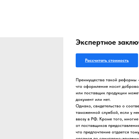
Экспертное заклю
Рассчитать стоимость
Преимущества такой реформы – 
что оформление носит добровол
или поставщик продукции може
документ или нет.
Однако, свидетельство о соотв
таможенной службой, если у не
ввозу в РФ. Кроме того, многи
от поставщиков предоставления
что предпочтение отдается том
органов по санитарно-эпидеми