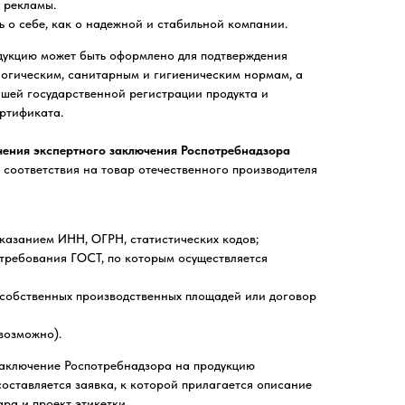
 рекламы.
ь о себе, как о надежной и стабильной компании.
дукцию может быть оформлено для подтверждения
логическим, санитарным и гигиеническим нормам, а
йшей государственной регистрации продукта и
ртификата.
чения экспертного заключения Роспотребнадзора
соответствия на товар отечественного производителя
указанием ИНН, ОГРН, статистических кодов;
 требования ГОСТ, по которым осуществляется
 собственных производственных площадей или договор
возможно).
заключение Роспотребнадзора на продукцию
составляется заявка, к которой прилагается описание
ра и проект этикетки.