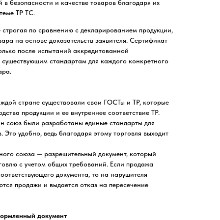
й в безопасности и качестве товаров благодаря их
теме ТР ТС.
 строгая по сравнению с декларированием продукции,
овара на основе доказательств заявителя. Сертификат
только после испытаний аккредитованной
 существующим стандартам для каждого конкретного
ара.
ждой стране существовали свои ГОСТы и ТР, которые
дства продукции и ее внутреннее соответствие ТР.
ин союз были разработаны единые стандарты для
. Это удобно, ведь благодаря этому торговля выходит
ного союза — разрешительный документ, который
говлю с учетом общих требований. Если продажа
соответствующего документа, то на нарушителя
тся продажи и выдается отказ на пересечение
формленный документ