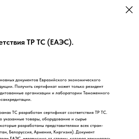
тствия ТР ТС (ЕАЭС).
сновных документов Евразийского экономического
дукции. Получить сертификат может только резидент
едитованные организации и лаборатории Таможенного
осаккредитации.
ранах ТС разработан сертификат соответствия ТР ТС.
о указанные товары, оборудование и сырье
 которые разработаны представителями всех стран-
тан, Белоруссия, Армения, Киргизия). Документ
стран ЕАЭС, независимо от страны, которая занималась