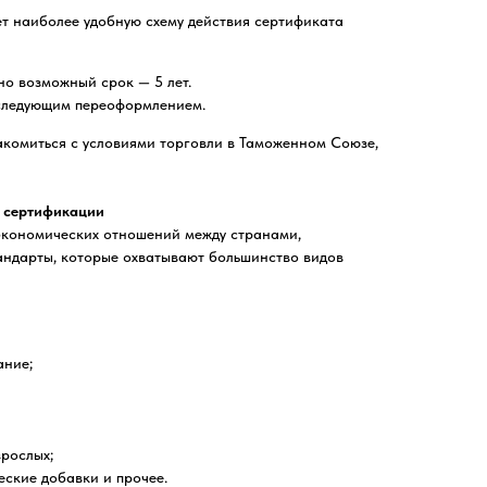
т наиболее удобную схему действия сертификата
о возможный срок — 5 лет.
оследующим переоформлением.
акомиться с условиями торговли в Таможенном Союзе,
 сертификации
 экономических отношений между странами,
андарты, которые охватывают большинство видов
ание;
зрослых;
еские добавки и прочее.