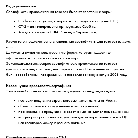
Виды документов
Сертификаты происхождения товаров бывают следующих форм:
СТ-1– для продукции, которая экспортируется в страны СНГ;
СТ-2 – для товаров, экспортируемых в Сербию;
А – для экспорта в США, Канаду и Черногорию.
Кроме того, предусмотрены специальные сертификаты для товаров из меха,
стали.
Документы имеют унифицированную форму, которая подходит для
оформления экспорта в любые страны мира.
Законодательством вопрос сертификатов о происхождении товаров
урегулирован недостаточно, некоторые статьи «О таможенном тарифе»
были разработаны и утверждены, но потеряли законную силу в 2006 году.
Когда нужно предъявлять сертификат
Таможенный орган может требовать документ в следующих случаях:
поставки ведутся из стран, которые имеют льготы от России;
объем партии на определенный товар ограничен;
происхождение продукции неизвестно или находится под сомнением;
на груз распространяется действие других нормативных актов РФ
или договоров международного значения.
Сертификат о происхождении СТ-1