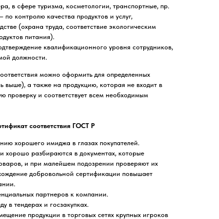
ера, в сфере туризма, косметологии, транспортные, пр.
 по контролю качества продуктов и услуг,
дстве (охрана труда, соответствие экологическим
одуктов питания).
одтверждение квалификационного уровня сотрудников,
мой должности.
оответствия можно оформить для определенных
нь выше), а также на продукцию, которая не входит в
ую проверку и соответствует всем необходимым
тификат соответствия ГОСТ Р
ию хорошего имиджа в глазах покупателей.
и хорошо разбираются в документах, которые
оваров, и при малейшем подозрении проверяют их
охождение добровольной сертификации повышает
ании.
енциальных партнеров к компании.
у в тендерах и госзакупках.
мещение продукции в торговых сетях крупных игроков