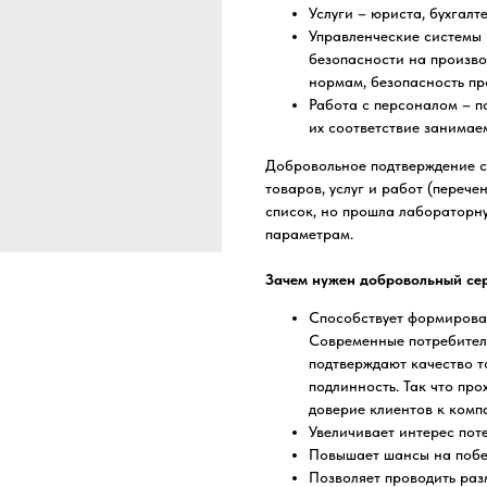
Услуги – юриста, бухгалт
Управленческие системы –
безопасности на произво
нормам, безопасность пр
Работа с персоналом – п
их соответствие занимае
Добровольное подтверждение с
товаров, услуг и работ (перече
список, но прошла лабораторн
параметрам.
Зачем нужен добровольный сер
Способствует формирован
Современные потребител
подтверждают качество т
подлинность. Так что пр
доверие клиентов к комп
Увеличивает интерес пот
Повышает шансы на побед
Позволяет проводить раз